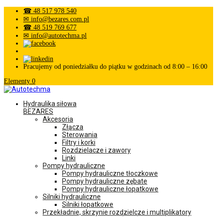
☎ 48 517 978 540
✉ info@bezares.com.pl
☎ 48 519 769 677
✉ info@autotechma.pl
Pracujemy od poniedziałku do piątku w godzinach od 8:00 – 16:00
Elementy 0
Hydraulika siłowa
BEZARES
Akcesoria
Złącza
Sterowania
Filtry i korki
Rozdzielacze i zawory
Linki
Pompy hydrauliczne
Pompy hydrauliczne tłoczkowe
Pompy hydrauliczne zębate
Pompy hydrauliczne łopatkowe
Silniki hydrauliczne
Silniki łopatkowe
Przekładnie, skrzynie rozdzielcze i multiplikatory