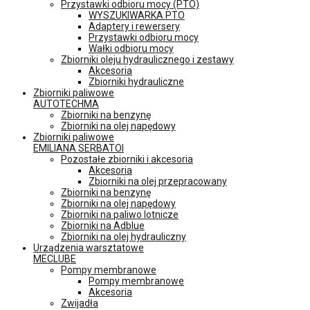
Przystawki odbioru mocy (PTO)
WYSZUKIWARKA PTO
Adaptery i rewersery
Przystawki odbioru mocy
Wałki odbioru mocy
Zbiorniki oleju hydraulicznego i zestawy
Akcesoria
Zbiorniki hydrauliczne
Zbiorniki paliwowe
AUTOTECHMA
Zbiorniki na benzynę
Zbiorniki na olej napędowy
Zbiorniki paliwowe
EMILIANA SERBATOI
Pozostałe zbiorniki i akcesoria
Akcesoria
Zbiorniki na olej przepracowany
Zbiorniki na benzynę
Zbiorniki na olej napędowy
Zbiorniki na paliwo lotnicze
Zbiorniki na Adblue
Zbiorniki na olej hydrauliczny
Urządzenia warsztatowe
MECLUBE
Pompy membranowe
Pompy membranowe
Akcesoria
Zwijadła