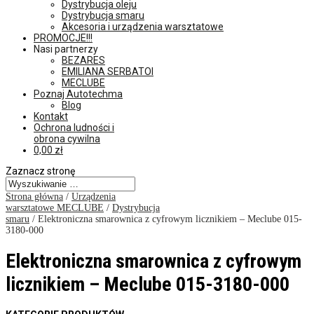
Dystrybucja oleju
Dystrybucja smaru
Akcesoria i urządzenia warsztatowe
PROMOCJE!!!
Nasi partnerzy
BEZARES
EMILIANA SERBATOI
MECLUBE
Poznaj Autotechma
Blog
Kontakt
Ochrona ludności i
obrona cywilna
0,00
zł
Zaznacz stronę
Strona główna
/
Urządzenia
warsztatowe MECLUBE
/
Dystrybucja
smaru
/ Elektroniczna smarownica z cyfrowym licznikiem – Meclube 015-
3180-000
Elektroniczna smarownica z cyfrowym
licznikiem – Meclube 015-3180-000