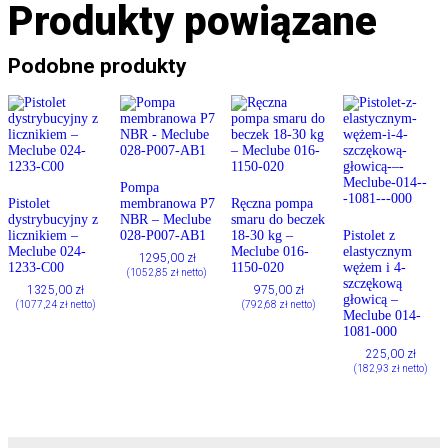
Produkty powiązane
Podobne produkty
Pompa
Pistolet
membranowa P7
Ręczna pompa
dystrybucyjny z
NBR – Meclube
smaru do beczek
licznikiem –
028-P007-AB1
18-30 kg –
Pistolet z
Meclube 024-
Meclube 016-
elastycznym
1295,00
zł
1233-C00
1150-020
wężem i 4-
(
1052,85
zł
netto)
szczękową
1325,00
zł
975,00
zł
głowicą –
(
1077,24
zł
netto)
(
792,68
zł
netto)
Meclube 014-
1081-000
225,00
zł
(
182,93
zł
netto)