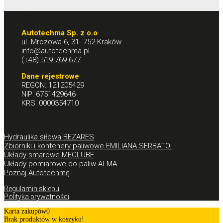
Autotechma Sp. z o.o
ul. Mrozowa 6, 31- 752 Kraków
info@autotechma.pl
(+48) 519 769 677
Dane rejestrowe
REGON: 121205429
NIP: 6751429646
KRS: 0000354710
Hydraulika siłowa BEZARES
Zbiorniki i kontenery paliwowe EMILIANA SERBATOI
Układy smarowe MECLUBE
Układy pomiarowe do paliw ALMA
Poznaj Autotechmę
Regulamin sklepu
Polityka prywatności
Karta zakupów
0
Brak produktów w koszyku!