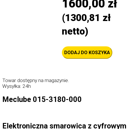
1600,00
zł
(
1300,81
zł
netto)
ilość
DODAJ DO KOSZYKA
Elektroniczna
smarownica
z
cyfrowym
licznikiem
-
Towar dostępny na magazynie.
Meclube
015-
Wysyłka: 24h
3180-
000
Meclube 015-3180-000
Elektroniczna smarowica z cyfrowym