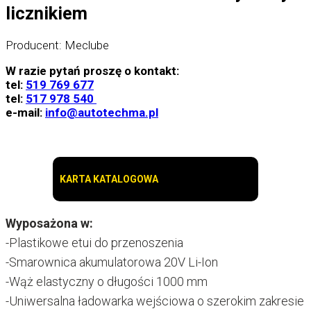
licznikiem
Producent: Meclube
W razie pytań proszę o kontakt:
tel:
519 769 677
tel:
517 978 540
e-mail:
info@autotechma.pl
KARTA KATALOGOWA
Wyposażona w:
-Plastikowe etui do przenoszenia
-Smarownica akumulatorowa 20V Li-Ion
-Wąż elastyczny o długości 1000 mm
-Uniwersalna ładowarka wejściowa o szerokim zakresie