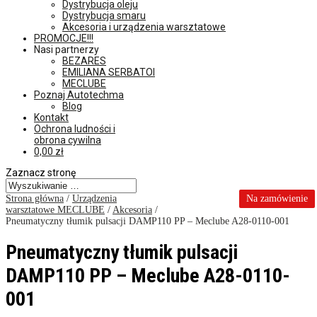
Dystrybucja oleju
Dystrybucja smaru
Akcesoria i urządzenia warsztatowe
PROMOCJE!!!
Nasi partnerzy
BEZARES
EMILIANA SERBATOI
MECLUBE
Poznaj Autotechma
Blog
Kontakt
Ochrona ludności i
obrona cywilna
0,00
zł
Zaznacz stronę
Strona główna
/
Urządzenia
Na zamówienie
warsztatowe MECLUBE
/
Akcesoria
/
Pneumatyczny tłumik pulsacji DAMP110 PP – Meclube A28-0110-001
Pneumatyczny tłumik pulsacji
DAMP110 PP – Meclube A28-0110-
001