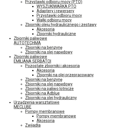
Przystawki odbioru mocy (PTO)
WYSZUKIWARKA PTO
Adaptery i rewersery
Przystawki odbioru mocy
Wałki odbioru mocy
Zbiorniki oleju hydraulicznego i zestawy
Akcesoria
Zbiorniki hydrauliczne
Zbiorniki paliwowe
AUTOTECHMA
Zbiorniki na benzynę
Zbiorniki na olej napędowy
Zbiorniki paliwowe
EMILIANA SERBATOI
Pozostałe zbiorniki i akcesoria
Akcesoria
Zbiorniki na olej przepracowany
Zbiorniki na benzynę
Zbiorniki na olej napędowy
Zbiorniki na paliwo lotnicze
Zbiorniki na Adblue
Zbiorniki na olej hydrauliczny
Urządzenia warsztatowe
MECLUBE
Pompy membranowe
Pompy membranowe
Akcesoria
Zwijadła