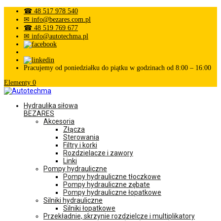
☎ 48 517 978 540
✉ info@bezares.com.pl
☎ 48 519 769 677
✉ info@autotechma.pl
Pracujemy od poniedziałku do piątku w godzinach od 8:00 – 16:00
Elementy 0
Hydraulika siłowa
BEZARES
Akcesoria
Złącza
Sterowania
Filtry i korki
Rozdzielacze i zawory
Linki
Pompy hydrauliczne
Pompy hydrauliczne tłoczkowe
Pompy hydrauliczne zębate
Pompy hydrauliczne łopatkowe
Silniki hydrauliczne
Silniki łopatkowe
Przekładnie, skrzynie rozdzielcze i multiplikatory