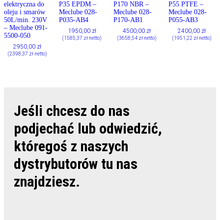
elektryczna do
P35 EPDM –
P170 NBR –
P55 PTFE –
oleju i smarów
Meclube 028-
Meclube 028-
Meclube 028-
50L/min. 230V
P035-AB4
P170-AB1
P055-AB3
– Meclube 091-
1950,00
zł
4500,00
zł
2400,00
zł
5500-050
(
1585,37
zł
netto)
(
3658,54
zł
netto)
(
1951,22
zł
netto)
2950,00
zł
(
2398,37
zł
netto)
Jeśli chcesz do nas
podjechać lub odwiedzić,
któregoś z naszych
dystrybutorów tu nas
znajdziesz.