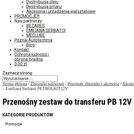
Dystrybucja oleju
Dystrybucja smaru
Akcesoria i urządzenia warsztatowe
PROMOCJE!!!
Nasi partnerzy
BEZARES
EMILIANA SERBATOI
MECLUBE
Poznaj Autotechma
Blog
Kontakt
Ochrona ludności i
obrona cywilna
0,00
zł
Zaznacz stronę
Strona główna
/
Zbiorniki paliwowe
/
Pozostałe zbiorniki i akcesoria
/
Akceso
– Emiliana Serbatoi PETROLKIT12V
Przenośny zestaw do transferu PB 12V
KATEGORIE PRODUKTÓW
Promocje