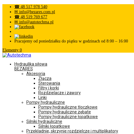
☎ 48 517 978 540
✉ info@bezares.com.pl
☎ 48 519 769 677
✉ info@autotechma.pl
Pracujemy od poniedziałku do piątku w godzinach od 8:00 – 16:00
Elementy 0
Hydraulika siłowa
BEZARES
Akcesoria
Złącza
Sterowania
Filtry i korki
Rozdzielacze i zawory
Linki
Pompy hydrauliczne
Pompy hydrauliczne tłoczkowe
Pompy hydrauliczne zębate
Pompy hydrauliczne łopatkowe
Silniki hydrauliczne
Silniki łopatkowe
Przekładnie, skrzynie rozdzielcze i multiplikatory