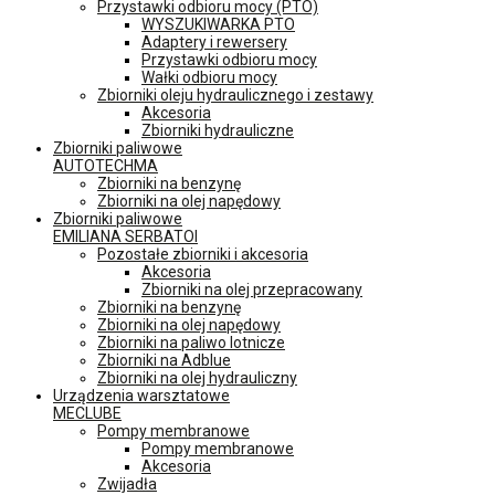
Przystawki odbioru mocy (PTO)
WYSZUKIWARKA PTO
Adaptery i rewersery
Przystawki odbioru mocy
Wałki odbioru mocy
Zbiorniki oleju hydraulicznego i zestawy
Akcesoria
Zbiorniki hydrauliczne
Zbiorniki paliwowe
AUTOTECHMA
Zbiorniki na benzynę
Zbiorniki na olej napędowy
Zbiorniki paliwowe
EMILIANA SERBATOI
Pozostałe zbiorniki i akcesoria
Akcesoria
Zbiorniki na olej przepracowany
Zbiorniki na benzynę
Zbiorniki na olej napędowy
Zbiorniki na paliwo lotnicze
Zbiorniki na Adblue
Zbiorniki na olej hydrauliczny
Urządzenia warsztatowe
MECLUBE
Pompy membranowe
Pompy membranowe
Akcesoria
Zwijadła