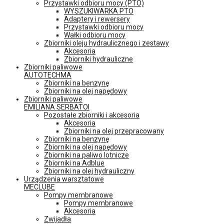
Przystawki odbioru mocy (PTO)
WYSZUKIWARKA PTO
Adaptery i rewersery
Przystawki odbioru mocy
Wałki odbioru mocy
Zbiorniki oleju hydraulicznego i zestawy
Akcesoria
Zbiorniki hydrauliczne
Zbiorniki paliwowe
AUTOTECHMA
Zbiorniki na benzynę
Zbiorniki na olej napędowy
Zbiorniki paliwowe
EMILIANA SERBATOI
Pozostałe zbiorniki i akcesoria
Akcesoria
Zbiorniki na olej przepracowany
Zbiorniki na benzynę
Zbiorniki na olej napędowy
Zbiorniki na paliwo lotnicze
Zbiorniki na Adblue
Zbiorniki na olej hydrauliczny
Urządzenia warsztatowe
MECLUBE
Pompy membranowe
Pompy membranowe
Akcesoria
Zwijadła