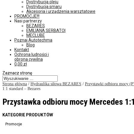
Dystrybucja oleju
Dystrybucja smaru
Akcesoria i urządzenia warsztatowe
PROMOCJE!!!
Nasi partnerzy
BEZARES
EMILIANA SERBATOI
MECLUBE
Poznaj Autotechma
Blog
Kontakt
Ochrona ludności i
obrona cywilna
0,00
zł
Zaznacz stronę
Strona główna
/
Hydraulika siłowa BEZARES
/
Przystawki odbioru mocy (
1:1 standard – Bezares
Przystawka odbioru mocy Mercedes 1:1
KATEGORIE PRODUKTÓW
Promocje