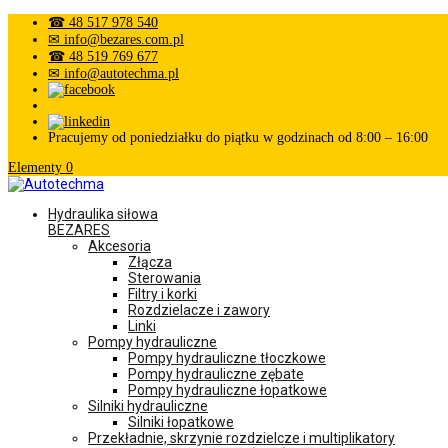
☎ 48 517 978 540
✉ info@bezares.com.pl
☎ 48 519 769 677
✉ info@autotechma.pl
Pracujemy od poniedziałku do piątku w godzinach od 8:00 – 16:00
Elementy 0
Hydraulika siłowa
BEZARES
Akcesoria
Złącza
Sterowania
Filtry i korki
Rozdzielacze i zawory
Linki
Pompy hydrauliczne
Pompy hydrauliczne tłoczkowe
Pompy hydrauliczne zębate
Pompy hydrauliczne łopatkowe
Silniki hydrauliczne
Silniki łopatkowe
Przekładnie, skrzynie rozdzielcze i multiplikatory