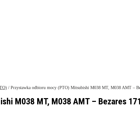
PTO)
/ Przystawka odbioru mocy (PTO) Mitsubishi M038 MT, M038 AMT – Be
bishi M038 MT, M038 AMT – Bezares 17