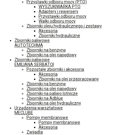
Przystawki odbioru mocy (PTO)
WYSZUKIWARKA PTO
Adaptery i rewersery
Przystawki odbioru mocy
Wałki odbioru mocy
Zbiorniki oleju hydraulicznego i zestawy
Akcesoria
Zbiorniki hydrauliczne
Zbiorniki paliwowe
AUTOTECHMA
Zbiorniki na benzynę
Zbiorniki na olej napędowy
Zbiorniki paliwowe
EMILIANA SERBATOI
Pozostałe zbiorniki i akcesoria
Akcesoria
Zbiorniki na olej przepracowany
Zbiorniki na benzynę
Zbiorniki na olej napędowy
Zbiorniki na paliwo lotnicze
Zbiorniki na Adblue
Zbiorniki na olej hydrauliczny
Urządzenia warsztatowe
MECLUBE
Pompy membranowe
Pompy membranowe
Akcesoria
Zwijadła