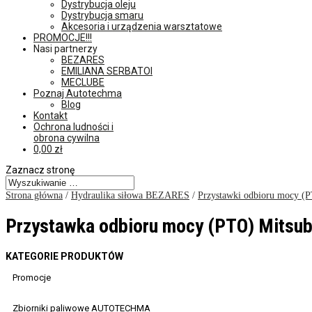
Dystrybucja oleju
Dystrybucja smaru
Akcesoria i urządzenia warsztatowe
PROMOCJE!!!
Nasi partnerzy
BEZARES
EMILIANA SERBATOI
MECLUBE
Poznaj Autotechma
Blog
Kontakt
Ochrona ludności i
obrona cywilna
0,00
zł
Zaznacz stronę
Strona główna
/
Hydraulika siłowa BEZARES
/
Przystawki odbioru mocy (
Przystawka odbioru mocy (PTO) Mitsu
KATEGORIE PRODUKTÓW
Promocje
Zbiorniki paliwowe AUTOTECHMA