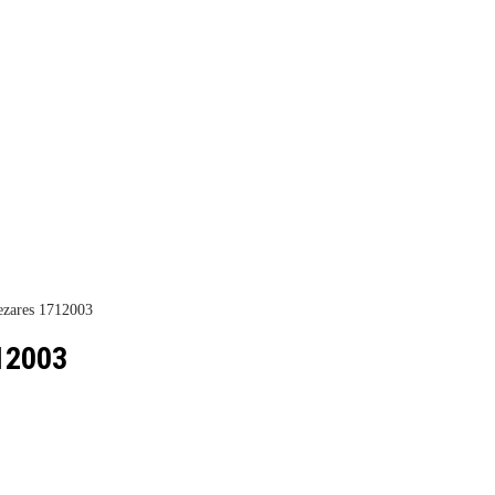
zares 1712003
12003