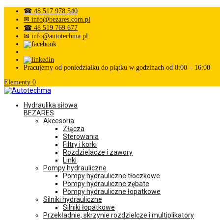
☎ 48 517 978 540
✉ info@bezares.com.pl
☎ 48 519 769 677
✉ info@autotechma.pl
Pracujemy od poniedziałku do piątku w godzinach od 8:00 – 16:00
Elementy 0
Hydraulika siłowa
BEZARES
Akcesoria
Złącza
Sterowania
Filtry i korki
Rozdzielacze i zawory
Linki
Pompy hydrauliczne
Pompy hydrauliczne tłoczkowe
Pompy hydrauliczne zębate
Pompy hydrauliczne łopatkowe
Silniki hydrauliczne
Silniki łopatkowe
Przekładnie, skrzynie rozdzielcze i multiplikatory