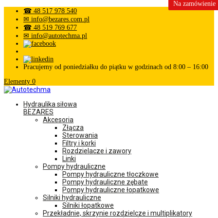
Na zamówienie
☎ 48 517 978 540
✉ info@bezares.com.pl
☎ 48 519 769 677
✉ info@autotechma.pl
Pracujemy od poniedziałku do piątku w godzinach od 8:00 – 16:00
Elementy 0
Hydraulika siłowa
BEZARES
Akcesoria
Złącza
Sterowania
Filtry i korki
Rozdzielacze i zawory
Linki
Pompy hydrauliczne
Pompy hydrauliczne tłoczkowe
Pompy hydrauliczne zębate
Pompy hydrauliczne łopatkowe
Silniki hydrauliczne
Silniki łopatkowe
Przekładnie, skrzynie rozdzielcze i multiplikatory