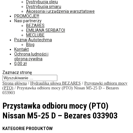
Dystrybucja oleju
Dystrybucja smaru
Akcesoria i urządzenia warsztatowe
PROMOCJE!!!
Nasi partnerzy
BEZARES
EMILIANA SERBATOI
MECLUBE
Poznaj Autotechma
Blog
Kontakt
Ochrona ludności i
obrona cywilna
0,00
zł
Zaznacz stronę
Strona główna
/
Hydraulika siłowa BEZARES
/
Przystawki odbioru mocy
(PTO)
/ Przystawka odbioru mocy (PTO) Nissan M5-25 D – Bezares
033903
Przystawka odbioru mocy (PTO)
Nissan M5-25 D – Bezares 033903
KATEGORIE PRODUKTÓW