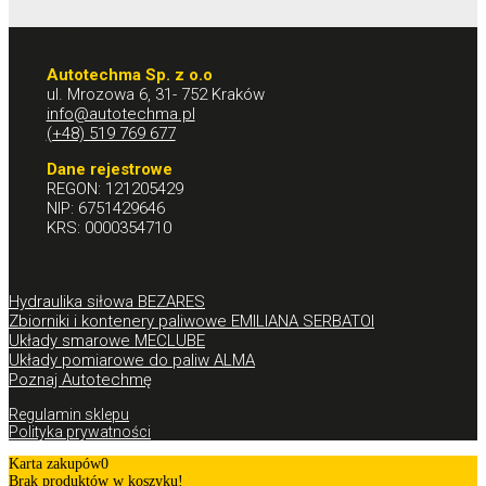
Autotechma Sp. z o.o
ul. Mrozowa 6, 31- 752 Kraków
info@autotechma.pl
(+48) 519 769 677
Dane rejestrowe
REGON: 121205429
NIP: 6751429646
KRS: 0000354710
Hydraulika siłowa BEZARES
Zbiorniki i kontenery paliwowe EMILIANA SERBATOI
Układy smarowe MECLUBE
Układy pomiarowe do paliw ALMA
Poznaj Autotechmę
Regulamin sklepu
Polityka prywatności
Karta zakupów
0
Brak produktów w koszyku!