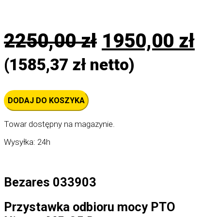
Pierwotna
Ak
2250,00
zł
1950,00
zł
cena
ce
(
1585,37
zł
netto)
wynosiła:
wy
ilość
DODAJ DO KOSZYKA
Przystawka
2250,00 zł.
19
odbioru
mocy
Towar dostępny na magazynie.
(PTO)
Nissan
M5-
Wysyłka: 24h
25
D
–
Bezares
033903
Bezares 033903
Przystawka odbioru mocy PTO