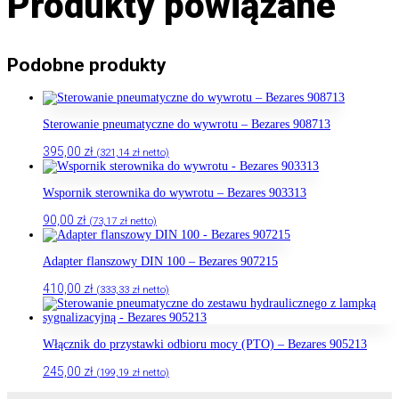
Produkty powiązane
Podobne produkty
Sterowanie pneumatyczne do wywrotu – Bezares 908713
395,00
zł
(
321,14
zł
netto)
Wspornik sterownika do wywrotu – Bezares 903313
90,00
zł
(
73,17
zł
netto)
Adapter flanszowy DIN 100 – Bezares 907215
410,00
zł
(
333,33
zł
netto)
Włącznik do przystawki odbioru mocy (PTO) – Bezares 905213
245,00
zł
(
199,19
zł
netto)