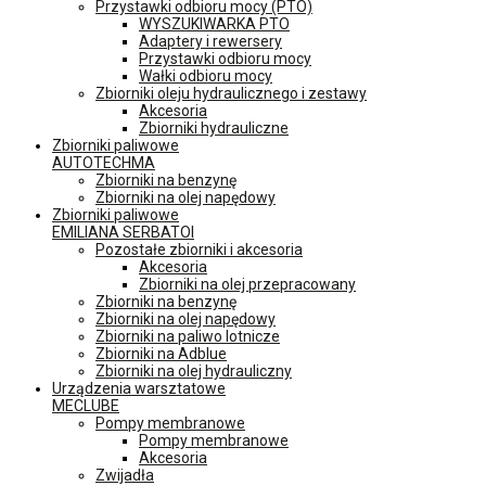
Przystawki odbioru mocy (PTO)
WYSZUKIWARKA PTO
Adaptery i rewersery
Przystawki odbioru mocy
Wałki odbioru mocy
Zbiorniki oleju hydraulicznego i zestawy
Akcesoria
Zbiorniki hydrauliczne
Zbiorniki paliwowe
AUTOTECHMA
Zbiorniki na benzynę
Zbiorniki na olej napędowy
Zbiorniki paliwowe
EMILIANA SERBATOI
Pozostałe zbiorniki i akcesoria
Akcesoria
Zbiorniki na olej przepracowany
Zbiorniki na benzynę
Zbiorniki na olej napędowy
Zbiorniki na paliwo lotnicze
Zbiorniki na Adblue
Zbiorniki na olej hydrauliczny
Urządzenia warsztatowe
MECLUBE
Pompy membranowe
Pompy membranowe
Akcesoria
Zwijadła