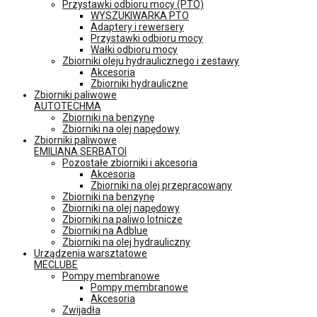
Przystawki odbioru mocy (PTO)
WYSZUKIWARKA PTO
Adaptery i rewersery
Przystawki odbioru mocy
Wałki odbioru mocy
Zbiorniki oleju hydraulicznego i zestawy
Akcesoria
Zbiorniki hydrauliczne
Zbiorniki paliwowe
AUTOTECHMA
Zbiorniki na benzynę
Zbiorniki na olej napędowy
Zbiorniki paliwowe
EMILIANA SERBATOI
Pozostałe zbiorniki i akcesoria
Akcesoria
Zbiorniki na olej przepracowany
Zbiorniki na benzynę
Zbiorniki na olej napędowy
Zbiorniki na paliwo lotnicze
Zbiorniki na Adblue
Zbiorniki na olej hydrauliczny
Urządzenia warsztatowe
MECLUBE
Pompy membranowe
Pompy membranowe
Akcesoria
Zwijadła