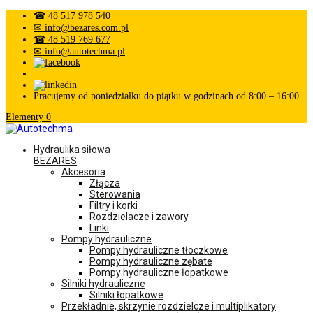
☎ 48 517 978 540
✉ info@bezares.com.pl
☎ 48 519 769 677
✉ info@autotechma.pl
Pracujemy od poniedziałku do piątku w godzinach od 8:00 – 16:00
Elementy 0
Hydraulika siłowa
BEZARES
Akcesoria
Złącza
Sterowania
Filtry i korki
Rozdzielacze i zawory
Linki
Pompy hydrauliczne
Pompy hydrauliczne tłoczkowe
Pompy hydrauliczne zębate
Pompy hydrauliczne łopatkowe
Silniki hydrauliczne
Silniki łopatkowe
Przekładnie, skrzynie rozdzielcze i multiplikatory