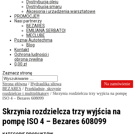
Dystrybucja oleju
Dystrybucja smaru
Akcesoria i urządzenia warsztatowe
PROMOCJE!!!
Nasi partnerzy
BEZARES
EMILIANA SERBATOI
MECLUBE
Poznaj Autotechma
Blog
Kontakt
Ochrona ludności i
obrona cywilna
0,00
zł
Zaznacz stronę
Strona główna
/
Hydraulika siłowa
Na zamówienie
BEZARES
/
Przekładnie, skrzynie
rozdzielcze i multiplikatory
/ Skrzynia rozdzielcza trzy wyjścia na pompę
ISO 4 – Bezares 608099
Skrzynia rozdzielcza trzy wyjścia na
pompę ISO 4 – Bezares 608099