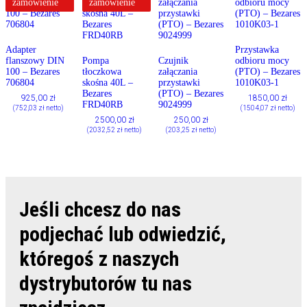
zamówienie
zamówienie
Adapter
Przystawka
flanszowy DIN
Pompa
Czujnik
odbioru mocy
100 – Bezares
tłoczkowa
załączania
(PTO) – Bezares
706804
skośna 40L –
przystawki
1010K03-1
Bezares
(PTO) – Bezares
925,00
zł
1850,00
zł
FRD40RB
9024999
(
752,03
zł
netto)
(
1504,07
zł
netto)
2500,00
zł
250,00
zł
(
2032,52
zł
netto)
(
203,25
zł
netto)
Jeśli chcesz do nas
podjechać lub odwiedzić,
któregoś z naszych
dystrybutorów tu nas