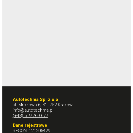
Autotechma Sp. z o.o
ul. Mrozowa 6, 31- 752 Kraków
info@autotechma.pl
(+48) 519 769 677
Dane rejestrowe
REGON: 121205429