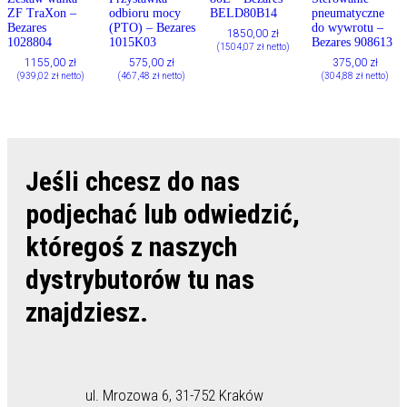
ZF TraXon –
odbioru mocy
BELD80B14
pneumatyczne
Bezares
(PTO) – Bezares
do wywrotu –
1850,00
zł
1028804
1015K03
Bezares 908613
(
1504,07
zł
netto)
1155,00
zł
575,00
zł
375,00
zł
(
939,02
zł
netto)
(
467,48
zł
netto)
(
304,88
zł
netto)
Jeśli chcesz do nas
podjechać lub odwiedzić,
któregoś z naszych
dystrybutorów tu nas
znajdziesz.
ul. Mrozowa 6, 31-752 Kraków