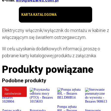
e-mail:
info@bezares.com.pl
KARTA KATALOGOWA
Elektryczny włącznik/wyłącznik do montażu w kabinie z
włączającym się światłem ostrzegawczym.
W celu uzyskania dodatkowych informacji, proszę o
pobranie karty katalogowej produktu z załącznika.
Produkty powiązane
Podobne produkty
Na
zamówienie
Pompa zębata
Zestaw wałka
Przystawka
80L – Bezares
Sterowanie