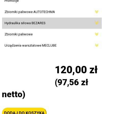
Promocje
Zbiorniki paliwowe AUTOTECHMA
Hydraulika siłowa BEZARES
Zbiorniki paliwowe
Urządzenia warsztatowe MECLUBE
120,00
zł
(
97,56
zł
netto)
ilość
DODAJ DO KOSZYKA
Włącznik