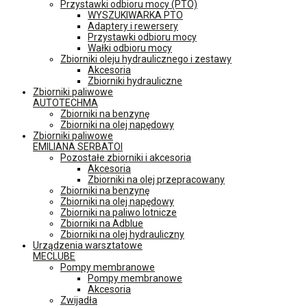
Przystawki odbioru mocy (PTO)
WYSZUKIWARKA PTO
Adaptery i rewersery
Przystawki odbioru mocy
Wałki odbioru mocy
Zbiorniki oleju hydraulicznego i zestawy
Akcesoria
Zbiorniki hydrauliczne
Zbiorniki paliwowe
AUTOTECHMA
Zbiorniki na benzynę
Zbiorniki na olej napędowy
Zbiorniki paliwowe
EMILIANA SERBATOI
Pozostałe zbiorniki i akcesoria
Akcesoria
Zbiorniki na olej przepracowany
Zbiorniki na benzynę
Zbiorniki na olej napędowy
Zbiorniki na paliwo lotnicze
Zbiorniki na Adblue
Zbiorniki na olej hydrauliczny
Urządzenia warsztatowe
MECLUBE
Pompy membranowe
Pompy membranowe
Akcesoria
Zwijadła