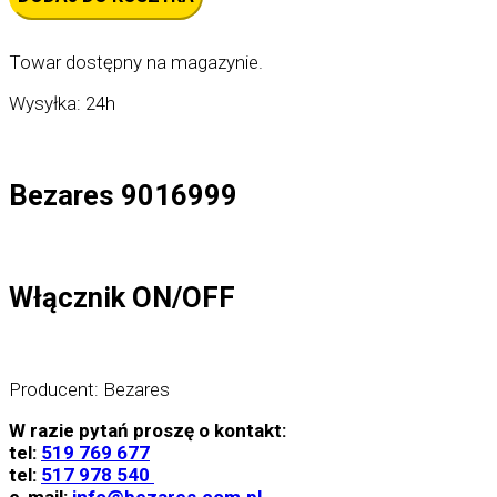
ON/OFF
-
Bezares
Towar dostępny na magazynie.
9016999
Wysyłka: 24h
Bezares 9016999
Włącznik ON/OFF
Producent: Bezares
W razie pytań proszę o kontakt:
tel:
519 769 677
tel:
517 978 540