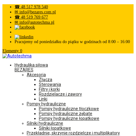
☎ 48 517 978 540
✉ info@bezares.com.pl
☎ 48 519 769 677
✉ info@autotechma.pl
Pracujemy od poniedziałku do piątku w godzinach od 8:00 – 16:00
Elementy 0
Hydraulika siłowa
BEZARES
Akcesoria
Złącza
Sterowania
Filtry i korki
Rozdzielacze i zawory
Linki
Pompy hydrauliczne
Pompy hydrauliczne tłoczkowe
Pompy hydrauliczne zębate
Pompy hydrauliczne łopatkowe
Silniki hydrauliczne
Silniki łopatkowe
Przekładnie, skrzynie rozdzielcze i multiplikatory