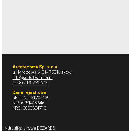
Autotechma Sp. z o.o
ul. Mrozowa 6, 31- 752 Kraków
info@autotechma.pl
(+48) 519 769 677
Dane rejestrowe
REGON: 121205429
NIP: 6751429646
KRS: 0000354710
Hydraulika siłowa BEZARES