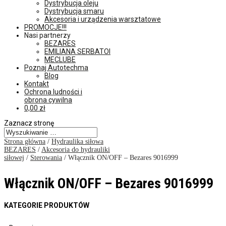
Dystrybucja oleju
Dystrybucja smaru
Akcesoria i urządzenia warsztatowe
PROMOCJE!!!
Nasi partnerzy
BEZARES
EMILIANA SERBATOI
MECLUBE
Poznaj Autotechma
Blog
Kontakt
Ochrona ludności i
obrona cywilna
0,00
zł
Zaznacz stronę
Strona główna
/
Hydraulika siłowa
BEZARES
/
Akcesoria do hydrauliki
siłowej
/
Sterowania
/ Włącznik ON/OFF – Bezares 9016999
Włącznik ON/OFF – Bezares 9016999
KATEGORIE PRODUKTÓW