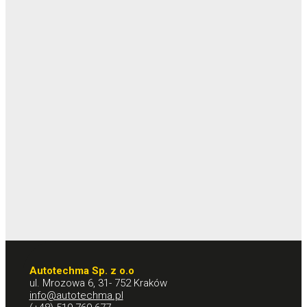
Autotechma Sp. z o.o
ul. Mrozowa 6, 31- 752 Kraków
info@autotechma.pl