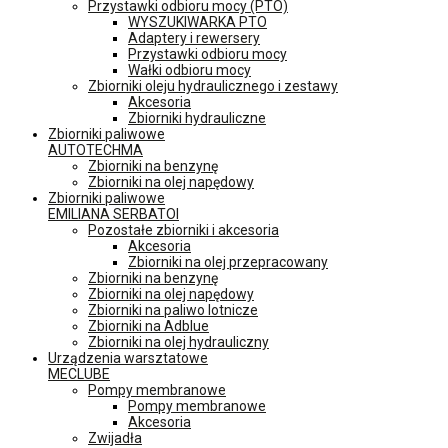
Przystawki odbioru mocy (PTO)
WYSZUKIWARKA PTO
Adaptery i rewersery
Przystawki odbioru mocy
Wałki odbioru mocy
Zbiorniki oleju hydraulicznego i zestawy
Akcesoria
Zbiorniki hydrauliczne
Zbiorniki paliwowe
AUTOTECHMA
Zbiorniki na benzynę
Zbiorniki na olej napędowy
Zbiorniki paliwowe
EMILIANA SERBATOI
Pozostałe zbiorniki i akcesoria
Akcesoria
Zbiorniki na olej przepracowany
Zbiorniki na benzynę
Zbiorniki na olej napędowy
Zbiorniki na paliwo lotnicze
Zbiorniki na Adblue
Zbiorniki na olej hydrauliczny
Urządzenia warsztatowe
MECLUBE
Pompy membranowe
Pompy membranowe
Akcesoria
Zwijadła