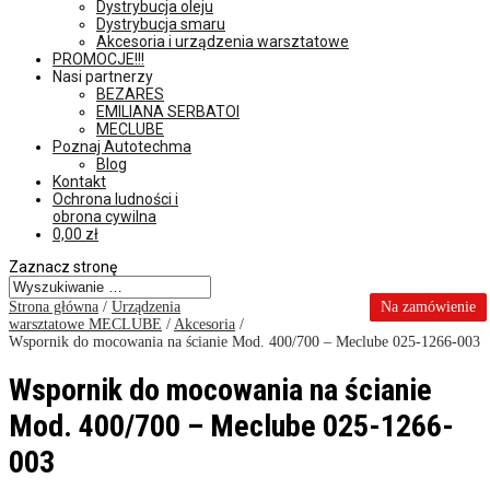
Dystrybucja oleju
Dystrybucja smaru
Akcesoria i urządzenia warsztatowe
PROMOCJE!!!
Nasi partnerzy
BEZARES
EMILIANA SERBATOI
MECLUBE
Poznaj Autotechma
Blog
Kontakt
Ochrona ludności i
obrona cywilna
0,00
zł
Zaznacz stronę
Strona główna
/
Urządzenia
Na zamówienie
warsztatowe MECLUBE
/
Akcesoria
/
Wspornik do mocowania na ścianie Mod. 400/700 – Meclube 025-1266-003
Wspornik do mocowania na ścianie
Mod. 400/700 – Meclube 025-1266-
003