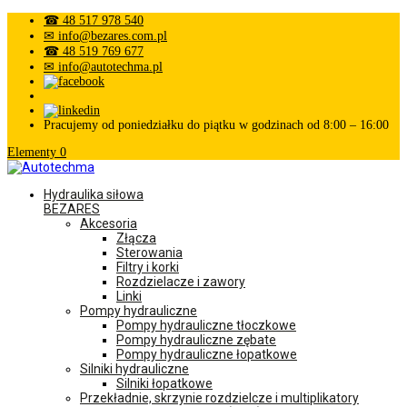
☎ 48 517 978 540
✉ info@bezares.com.pl
☎ 48 519 769 677
✉ info@autotechma.pl
Pracujemy od poniedziałku do piątku w godzinach od 8:00 – 16:00
Elementy 0
Hydraulika siłowa
BEZARES
Akcesoria
Złącza
Sterowania
Filtry i korki
Rozdzielacze i zawory
Linki
Pompy hydrauliczne
Pompy hydrauliczne tłoczkowe
Pompy hydrauliczne zębate
Pompy hydrauliczne łopatkowe
Silniki hydrauliczne
Silniki łopatkowe
Przekładnie, skrzynie rozdzielcze i multiplikatory