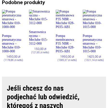
Podobne produkty
Smarownica
Pompa
ręczna –
Pompa
Pompa
pneumatyczna
Meclube 015-
membranowa
pneumatyczna
smarowa –
3112-000
P35 NBR –
smarowa –
Meclube 010-
Meclube 028-
Meclube 010-
150,00
zł
1000-000
P035-AB1
1015-000
(
121,95
zł
netto)
1450,00
zł
1950,00
zł
1625,00
zł
(
1178,86
zł
netto)
(
1585,37
zł
netto)
(
1321,14
zł
netto)
Jeśli chcesz do nas
podjechać lub odwiedzić,
któregoś z naszych