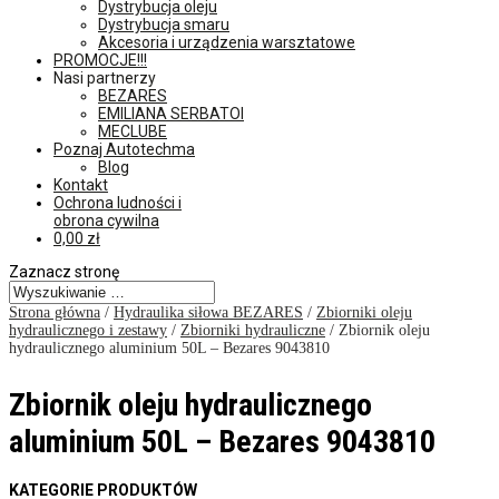
Dystrybucja oleju
Dystrybucja smaru
Akcesoria i urządzenia warsztatowe
PROMOCJE!!!
Nasi partnerzy
BEZARES
EMILIANA SERBATOI
MECLUBE
Poznaj Autotechma
Blog
Kontakt
Ochrona ludności i
obrona cywilna
0,00
zł
Zaznacz stronę
Strona główna
/
Hydraulika siłowa BEZARES
/
Zbiorniki oleju
hydraulicznego i zestawy
/
Zbiorniki hydrauliczne
/ Zbiornik oleju
hydraulicznego aluminium 50L – Bezares 9043810
Zbiornik oleju hydraulicznego
aluminium 50L – Bezares 9043810
KATEGORIE PRODUKTÓW