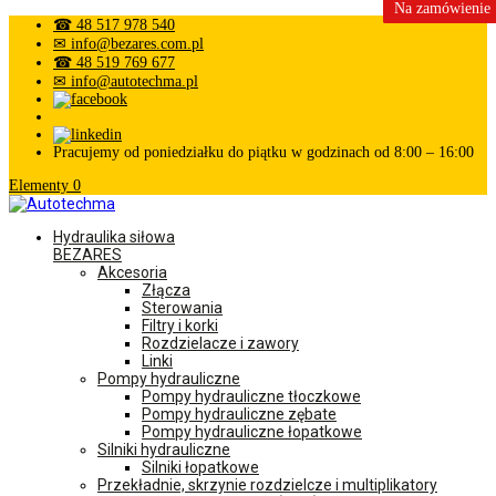
Na zamówienie
Na zamówienie
☎ 48 517 978 540
✉ info@bezares.com.pl
☎ 48 519 769 677
✉ info@autotechma.pl
Pracujemy od poniedziałku do piątku w godzinach od 8:00 – 16:00
Elementy 0
Hydraulika siłowa
BEZARES
Akcesoria
Złącza
Sterowania
Filtry i korki
Rozdzielacze i zawory
Linki
Pompy hydrauliczne
Pompy hydrauliczne tłoczkowe
Pompy hydrauliczne zębate
Pompy hydrauliczne łopatkowe
Silniki hydrauliczne
Silniki łopatkowe
Przekładnie, skrzynie rozdzielcze i multiplikatory