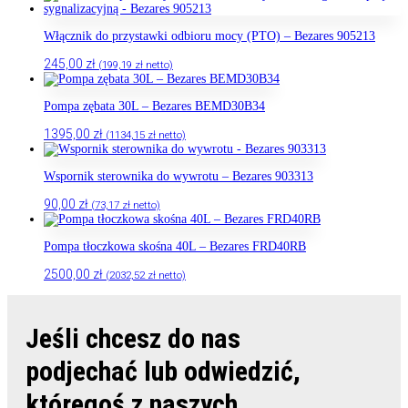
Włącznik do przystawki odbioru mocy (PTO) – Bezares 905213
245,00
zł
(
199,19
zł
netto)
Pompa zębata 30L – Bezares BEMD30B34
1395,00
zł
(
1134,15
zł
netto)
Wspornik sterownika do wywrotu – Bezares 903313
90,00
zł
(
73,17
zł
netto)
Pompa tłoczkowa skośna 40L – Bezares FRD40RB
2500,00
zł
(
2032,52
zł
netto)
Jeśli chcesz do nas
podjechać lub odwiedzić,
któregoś z naszych