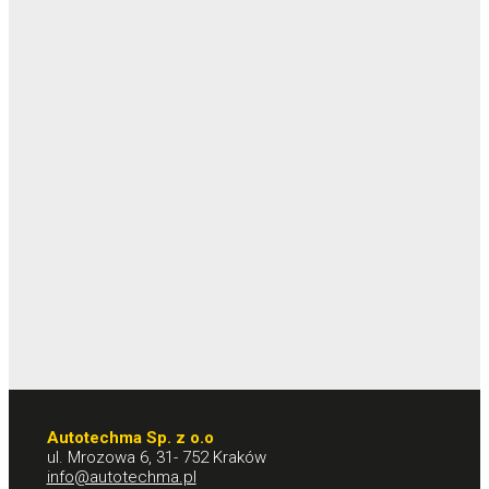
Autotechma Sp. z o.o
ul. Mrozowa 6, 31- 752 Kraków
info@autotechma.pl