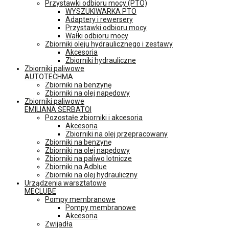
Przystawki odbioru mocy (PTO)
WYSZUKIWARKA PTO
Adaptery i rewersery
Przystawki odbioru mocy
Wałki odbioru mocy
Zbiorniki oleju hydraulicznego i zestawy
Akcesoria
Zbiorniki hydrauliczne
Zbiorniki paliwowe
AUTOTECHMA
Zbiorniki na benzynę
Zbiorniki na olej napędowy
Zbiorniki paliwowe
EMILIANA SERBATOI
Pozostałe zbiorniki i akcesoria
Akcesoria
Zbiorniki na olej przepracowany
Zbiorniki na benzynę
Zbiorniki na olej napędowy
Zbiorniki na paliwo lotnicze
Zbiorniki na Adblue
Zbiorniki na olej hydrauliczny
Urządzenia warsztatowe
MECLUBE
Pompy membranowe
Pompy membranowe
Akcesoria
Zwijadła