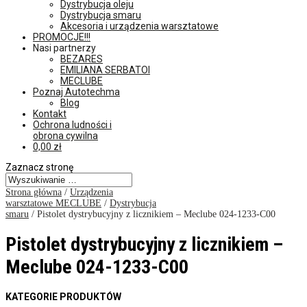
Dystrybucja oleju
Dystrybucja smaru
Akcesoria i urządzenia warsztatowe
PROMOCJE!!!
Nasi partnerzy
BEZARES
EMILIANA SERBATOI
MECLUBE
Poznaj Autotechma
Blog
Kontakt
Ochrona ludności i
obrona cywilna
0,00
zł
Zaznacz stronę
Strona główna
/
Urządzenia
warsztatowe MECLUBE
/
Dystrybucja
smaru
/ Pistolet dystrybucyjny z licznikiem – Meclube 024-1233-C00
Pistolet dystrybucyjny z licznikiem –
Meclube 024-1233-C00
KATEGORIE PRODUKTÓW