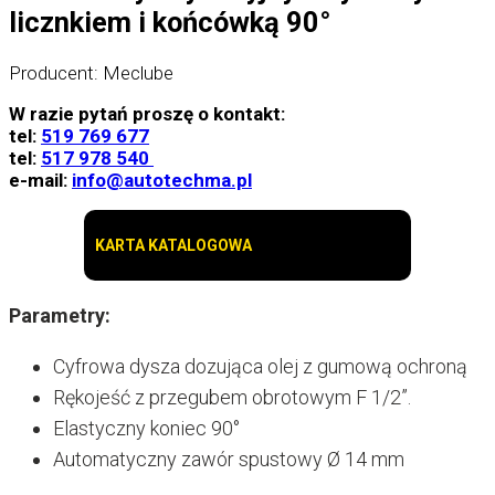
licznkiem i końcówką 90°
Producent: Meclube
W razie pytań proszę o kontakt:
tel:
519 769 677
tel:
517 978 540
e-mail:
info@autotechma.pl
KARTA KATALOGOWA
Parametry:
Cyfrowa dysza dozująca olej z gumową ochroną
Rękojeść z przegubem obrotowym F 1/2”.
Elastyczny koniec 90°
Automatyczny zawór spustowy Ø 14 mm