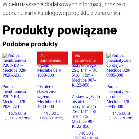
W celu uzyskania dodatkowych informacji, proszę o
pobranie karty katalogowej produktu z załącznika.
Produkty powiązane
Podobne produkty
Na
Na
zamówienie
zamówienie
Pompa
Pistolet z
Pompa
membranowa
elastycznym
pneumatyczna
P20 NBR –
wężem –
Zestaw węży do
do oleju –
Meclube 028-
Meclube 014-
pistoletu
Meclube 020-
P020-AB1
1080-000
natryskowego
0985-000
2SC 1/4” – R6
1675,00
zł
195,00
zł
1475,00
zł
5/16” l 5m –
(
1361,79
zł
netto)
(
158,54
zł
netto)
(
1199,19
zł
netto)
Meclube 907-
K122-050
740,00
zł
(
601,63
zł
netto)