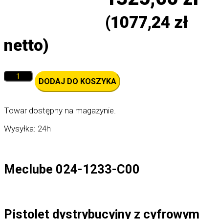
(
1077,24
zł
netto)
ilość
DODAJ DO KOSZYKA
Pistolet
dystrybucyjny
z
licznikiem
Towar dostępny na magazynie.
-
Meclube
Wysyłka: 24h
024-
1233-
C00
Meclube 024-1233-C00
Pistolet dystrybucyjny z cyfrowym