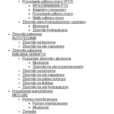
Przystawki odbioru mocy (PTO)
WYSZUKIWARKA PTO
Adaptery i rewersery
Przystawki odbioru mocy
Wałki odbioru mocy
Zbiorniki oleju hydraulicznego i zestawy
Akcesoria
Zbiorniki hydrauliczne
Zbiorniki paliwowe
AUTOTECHMA
Zbiorniki na benzynę
Zbiorniki na olej napędowy
Zbiorniki paliwowe
EMILIANA SERBATOI
Pozostałe zbiorniki i akcesoria
Akcesoria
Zbiorniki na olej przepracowany
Zbiorniki na benzynę
Zbiorniki na olej napędowy
Zbiorniki na paliwo lotnicze
Zbiorniki na Adblue
Zbiorniki na olej hydrauliczny
Urządzenia warsztatowe
MECLUBE
Pompy membranowe
Pompy membranowe
Akcesoria
Zwijadła