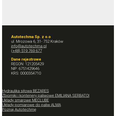
Autotechma Sp. z o.o
ul. Mrozowa 6, 31- 752 Kraków
info@autotechma.pl
(+48) 519 769 677
Dane rejestrowe
REGON: 121205429
NIP: 6751429646
KRS: 0000354710
Hydraulika siłowa BEZARES
Zbiorniki i kontenery paliwowe EMILIANA SERBATOI
Układy smarowe MECLUBE
Układy pomiarowe do paliw ALMA
Poznaj Autotechmę