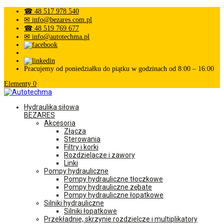
☎ 48 517 978 540
✉ info@bezares.com.pl
☎ 48 519 769 677
✉ info@autotechma.pl
Pracujemy od poniedziałku do piątku w godzinach od 8:00 – 16:00
Elementy 0
Hydraulika siłowa
BEZARES
Akcesoria
Złącza
Sterowania
Filtry i korki
Rozdzielacze i zawory
Linki
Pompy hydrauliczne
Pompy hydrauliczne tłoczkowe
Pompy hydrauliczne zębate
Pompy hydrauliczne łopatkowe
Silniki hydrauliczne
Silniki łopatkowe
Przekładnie, skrzynie rozdzielcze i multiplikatory