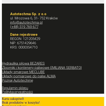
Autotechma Sp. z o.o
ul. Mrozowa 6, 31- 752 Kraków
info@autotechma.pl
(+48) 519 769 677
Dane rejestrowe
REGON: 121205429
NIP: 6751429646
KRS: 0000354710
Hydraulika siłowa BEZARES
Zbiorniki i kontenery paliwowe EMILIANA SERBATOI
Układy smarowe MECLUBE
Układy pomiarowe do paliw ALMA
Poznaj Autotechmę
Regulamin sklepu
Polityka prywatności
Karta zakupów
0
Brak produktów w koszyku!