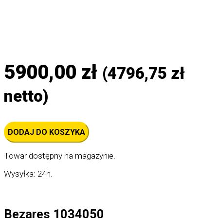
5900,00
zł
(
4796,75
zł
netto)
ilość
DODAJ DO KOSZYKA
Przystawka
odbioru
mocy
Towar dostępny na magazynie.
PTO
ZF
2
Wysyłka: 24h.
x
1:1,6
–
Bezares
1034050
Bezares
1034050