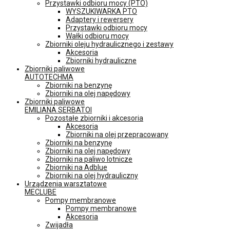
Przystawki odbioru mocy (PTO)
WYSZUKIWARKA PTO
Adaptery i rewersery
Przystawki odbioru mocy
Wałki odbioru mocy
Zbiorniki oleju hydraulicznego i zestawy
Akcesoria
Zbiorniki hydrauliczne
Zbiorniki paliwowe
AUTOTECHMA
Zbiorniki na benzynę
Zbiorniki na olej napędowy
Zbiorniki paliwowe
EMILIANA SERBATOI
Pozostałe zbiorniki i akcesoria
Akcesoria
Zbiorniki na olej przepracowany
Zbiorniki na benzynę
Zbiorniki na olej napędowy
Zbiorniki na paliwo lotnicze
Zbiorniki na Adblue
Zbiorniki na olej hydrauliczny
Urządzenia warsztatowe
MECLUBE
Pompy membranowe
Pompy membranowe
Akcesoria
Zwijadła