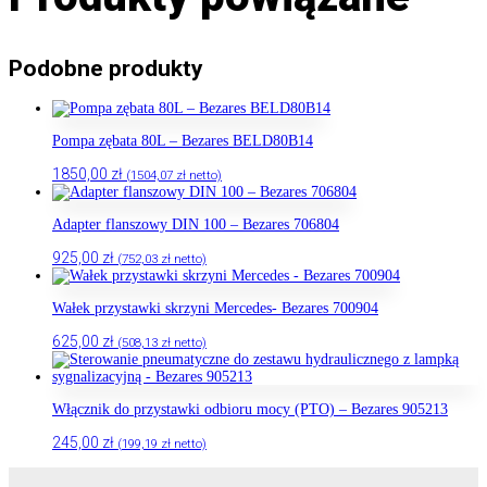
Podobne produkty
Pompa zębata 80L – Bezares BELD80B14
1850,00
zł
(
1504,07
zł
netto)
Adapter flanszowy DIN 100 – Bezares 706804
925,00
zł
(
752,03
zł
netto)
Wałek przystawki skrzyni Mercedes- Bezares 700904
625,00
zł
(
508,13
zł
netto)
Włącznik do przystawki odbioru mocy (PTO) – Bezares 905213
245,00
zł
(
199,19
zł
netto)