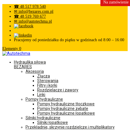
Na zamówienie
☎ 48 517 978 540
✉ info@bezares.com.pl
☎ 48 519 769 677
✉ info@autotechma.pl
Pracujemy od poniedziałku do piątku w godzinach od 8:00 – 16:00
Elementy 0
Hydraulika siłowa
BEZARES
Akcesoria
Złącza
Sterowania
Filtry i korki
Rozdzielacze i zawory
Linki
Pompy hydrauliczne
Pompy hydrauliczne tłoczkowe
Pompy hydrauliczne zębate
Pompy hydrauliczne łopatkowe
Silniki hydrauliczne
Silniki łopatkowe
Przekładnie, skrzynie rozdzielcze i multiplikatory