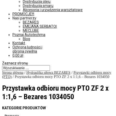
Dystrybucja oleju
Dystrybucja smaru
Akcesoria i urządzenia warsztatowe
PROMOCJE!!!
Nasi partnerzy
BEZARES
EMILIANA SERBATOI
MECLUBE
Poznaj Autotechma
Blog
Kontakt
Ochrona ludności i
obrona cywilna
0,00
zł
Zaznacz stronę
Strona główna
/
Hydraulika siłowa BEZARES
/
Przystawki odbioru mocy
(PTO)
/ Przystawka odbioru mocy PTO ZF 2 x 1:1,6 – Bezares 1034050
Przystawka odbioru mocy PTO ZF 2 x
1:1,6 – Bezares 1034050
KATEGORIE PRODUKTÓW
Promocje