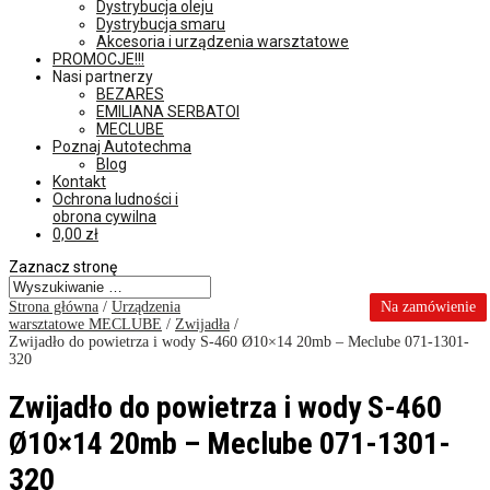
Dystrybucja oleju
Dystrybucja smaru
Akcesoria i urządzenia warsztatowe
PROMOCJE!!!
Nasi partnerzy
BEZARES
EMILIANA SERBATOI
MECLUBE
Poznaj Autotechma
Blog
Kontakt
Ochrona ludności i
obrona cywilna
0,00
zł
Zaznacz stronę
Strona główna
/
Urządzenia
Na zamówienie
warsztatowe MECLUBE
/
Zwijadła
/
Zwijadło do powietrza i wody S-460 Ø10×14 20mb – Meclube 071-1301-
320
Zwijadło do powietrza i wody S-460
Ø10×14 20mb – Meclube 071-1301-
320