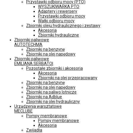
Przystawki odbioru mocy (PTO)
WYSZUKIWARKA PTO
Adaptery i rewersery
Przystawki odbioru mocy
Wałki odbioru mocy
Zbiorniki oleju hydraulicznego i zestawy
Akcesoria
Zbiorniki hydrauliczne
Zbiorniki paliwowe
AUTOTECHMA
Zbiorniki na benzynę
Zbiorniki na olej napędowy
Zbiorniki paliwowe
EMILIANA SERBATOI
Pozostałe zbiorniki i akcesoria
Akcesoria
Zbiorniki na olej przepracowany
Zbiorniki na benzynę
Zbiorniki na olej napędowy
Zbiorniki na paliwo lotnicze
Zbiorniki na Adblue
Zbiorniki na olej hydrauliczny
Urządzenia warsztatowe
MECLUBE
Pompy membranowe
Pompy membranowe
Akcesoria
Zwijadła