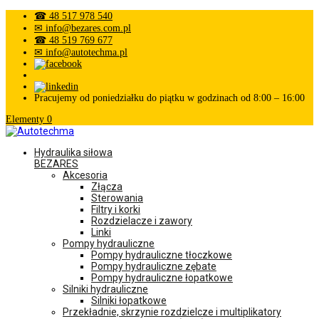
☎ 48 517 978 540
✉ info@bezares.com.pl
☎ 48 519 769 677
✉ info@autotechma.pl
Pracujemy od poniedziałku do piątku w godzinach od 8:00 – 16:00
Elementy 0
Hydraulika siłowa
BEZARES
Akcesoria
Złącza
Sterowania
Filtry i korki
Rozdzielacze i zawory
Linki
Pompy hydrauliczne
Pompy hydrauliczne tłoczkowe
Pompy hydrauliczne zębate
Pompy hydrauliczne łopatkowe
Silniki hydrauliczne
Silniki łopatkowe
Przekładnie, skrzynie rozdzielcze i multiplikatory