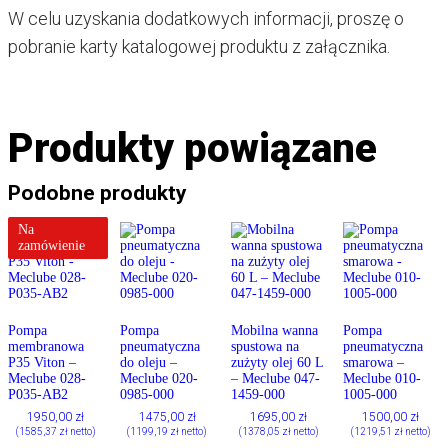
W celu uzyskania dodatkowych informacji, proszę o
pobranie karty katalogowej produktu z załącznika.
Produkty powiązane
Podobne produkty
Na
zamówienie
Pompa
Pompa
Mobilna wanna
Pompa
membranowa
pneumatyczna
spustowa na
pneumatyczna
P35 Viton –
do oleju –
zużyty olej 60 L
smarowa –
Meclube 028-
Meclube 020-
– Meclube 047-
Meclube 010-
P035-AB2
0985-000
1459-000
1005-000
1950,00
zł
1475,00
zł
1695,00
zł
1500,00
zł
(
1585,37
zł
netto)
(
1199,19
zł
netto)
(
1378,05
zł
netto)
(
1219,51
zł
netto)