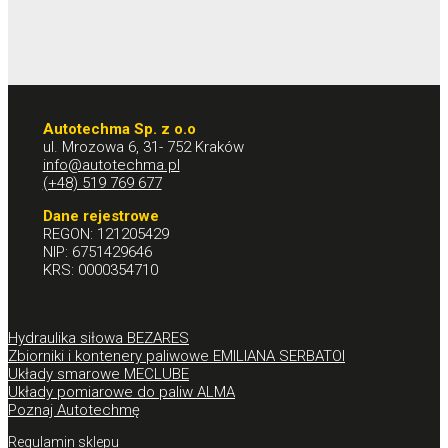
Autotechma Sp. z o.o
ul. Mrozowa 6, 31- 752 Kraków
info@autotechma.pl
(+48) 519 769 677
Dane rejestrowe
REGON: 121205429
NIP: 6751429646
KRS: 0000354710
Hydraulika siłowa BEZARES
Zbiorniki i kontenery paliwowe EMILIANA SERBATOI
Układy smarowe MECLUBE
Układy pomiarowe do paliw ALMA
Poznaj Autotechmę
Regulamin sklepu