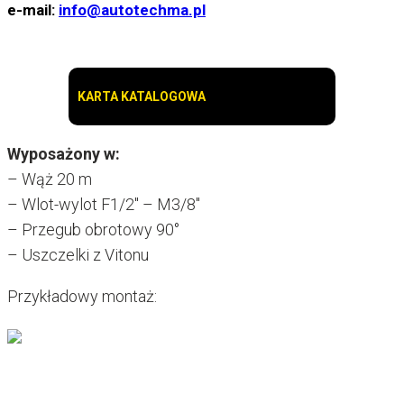
e-mail:
info@autotechma.pl
KARTA KATALOGOWA
Wyposażony w:
– Wąż 20 m
– Wlot-wylot F1/2″ – M3/8″
– Przegub obrotowy 90°
– Uszczelki z Vitonu
Przykładowy montaż: